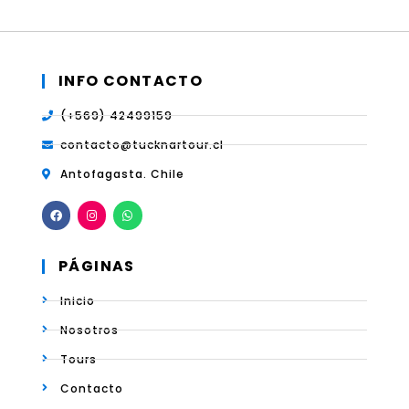
INFO CONTACTO
(+569) 42499159
contacto@tucknartour.cl
Antofagasta. Chile
PÁGINAS
Inicio
Nosotros
Tours
Contacto