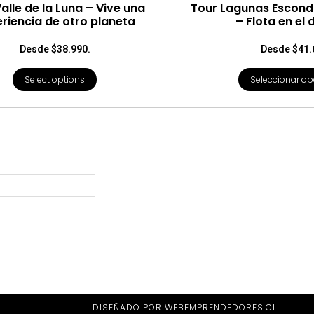
alle de la Luna – Vive una
Tour Lagunas Escond
riencia de otro planeta
– Flota en el 
Desde $38.990.
Desde $41.
Select options
Seleccionar op
DISEÑADO POR WEBEMPRENDEDORES.CL