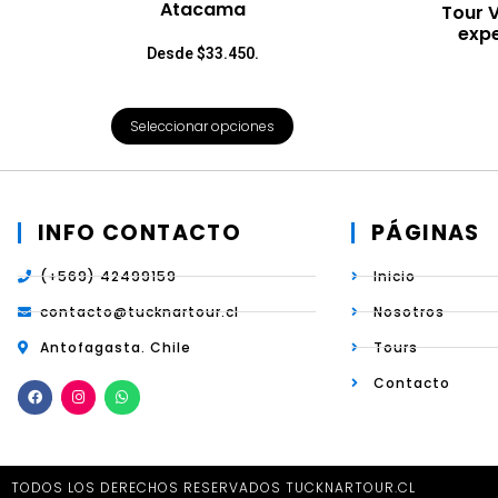
Atacama
Tour V
expe
Desde $33.450.
Seleccionar opciones
INFO CONTACTO
PÁGINAS
(+569) 42499159
Inicio
contacto@tucknartour.cl
Nosotros
Antofagasta. Chile
Tours
Contacto
TODOS LOS DERECHOS RESERVADOS TUCKNARTOUR.CL