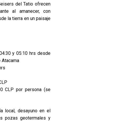
Geisers del Tatio ofrecen
nante al amanecer, con
 la tierra en un paisaje
04:30 y 05:10 hrs desde
e Atacama
hrs
CLP
0 CLP por persona (se
a local, desayuno en el
las pozas geotermales y