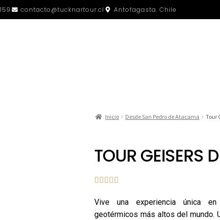
159
contacto@tucknartour.cl
Antofagasta. Chile
Inicio
Desde San Pedro de Atacama
Tour 
TOUR GEISERS D





Vive una experiencia única 
geotérmicos más altos del mundo. 