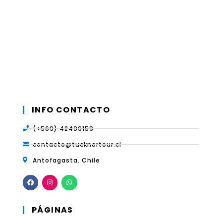
turísticas por Norte de Chile, según nuestras propuestas y
también por medio de tours especiales diseñados según el
interés del turista.
NOS ENCANTARÍA CONTACTARTE.
INFO CONTACTO
(+569) 42499159
contacto@tucknartour.cl
Antofagasta. Chile
PÁGINAS