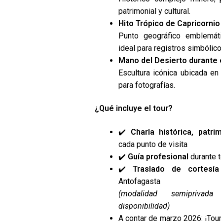
patrimonial y cultural.
Hito Trópico de Capricornio
Punto geográfico emblemáti
ideal para registros simbólic
Mano del Desierto durante e
Escultura icónica ubicada en
para fotografías.
¿Qué incluye el tour?
✔️
Charla histórica, patri
cada punto de visita
✔️
Guía profesional
durante t
✔️
Traslado de cortesía
Antofagasta
(modalidad semiprivad
disponibilidad)
A contar de marzo 2026: ¡Tour