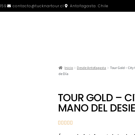
159
contacto@tucknartour.cl
Antofagasta. Chile
Inicio
Desde Antofagasta
Tour Gold – City
de Día
TOUR GOLD – CI
MANO DEL DESIE




