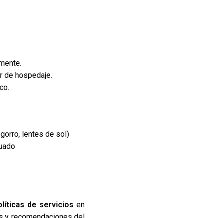
mente.
ar de hospedaje.
co.
gorro, lentes de sol)
uado
olíticas de servicios
en
es y recomendaciones del