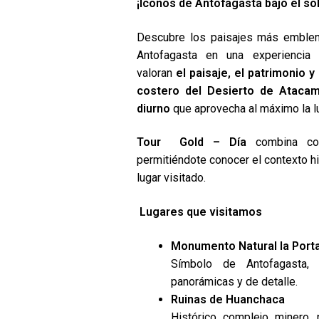
¡Íconos de Antofagasta bajo el sol
Descubre los paisajes más emblem
Antofagasta en una experiencia
valoran
el paisaje, el patrimonio y
costero del Desierto de Ataca
diurno
que aprovecha al máximo la lu
Tour Gold – Día
combina cos
permitiéndote conocer el contexto hi
lugar visitado.
Lugares que visitamos
Monumento Natural la Port
Símbolo de Antofagasta, i
panorámicas y de detalle.
Ruinas de Huanchaca
Histórico complejo minero, 